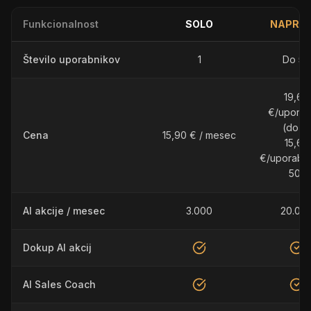
Funkcionalnost
SOLO
NAPRED
Število uporabnikov
1
Do 50
19,60
€/uporab
(do 5)
Cena
15,90 € / mesec
15,60
€/uporabni
50)
AI akcije / mesec
3.000
20.00
Dokup AI akcij
AI Sales Coach