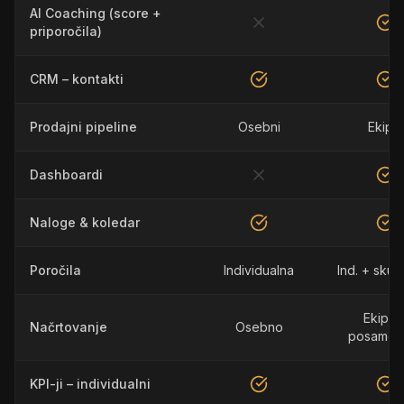
AI Coaching (score +
priporočila)
CRM – kontakti
Prodajni pipeline
Osebni
Ekipni
Dashboardi
Naloge & koledar
Poročila
Individualna
Ind. + skup
Ekipa 
Načrtovanje
Osebno
posamezn
KPI-ji – individualni