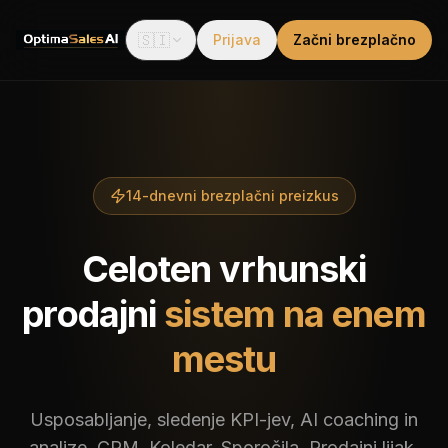
🇸🇮
Prijava
Začni brezplačno
14-dnevni brezplačni preizkus
Celoten vrhunski
prodajni
sistem na enem
mestu
Usposabljanje, sledenje KPI-jev, AI coaching in
analize, CRM, Koledar, Sporočila, Prodajni lijak,