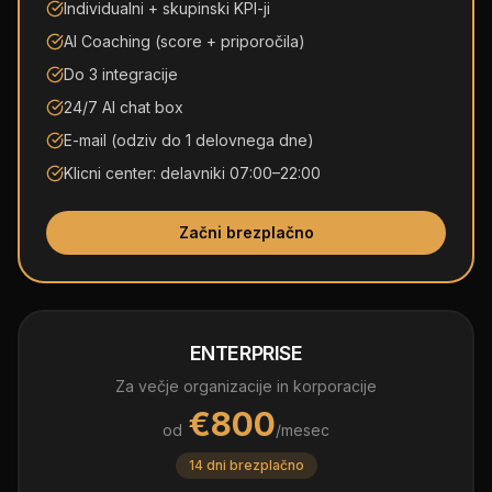
Individualni + skupinski KPI-ji
AI Coaching (score + priporočila)
Do 3 integracije
24/7 AI chat box
E-mail (odziv do 1 delovnega dne)
Klicni center: delavniki 07:00–22:00
Začni brezplačno
ENTERPRISE
Za večje organizacije in korporacije
€800
od
/mesec
14 dni brezplačno