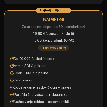
Najbolj priljubljen
NAPREDNI
Za prodajne ekipe (do 50 uporabnikov)
19,60 €/uporabnik (do 5)
15,60 €/uporabnik (6–50)
14 dni brezplačno
Do 20.000 AI akcij/mesec
Vse iz SOLO paketa
Team CRM in pipeline
Dashboardi
Dodeljevanje leadov (ročni + pravila)
Poročila (individualna + skupinska)
Načrtovanje (ekipa + posamezniki)