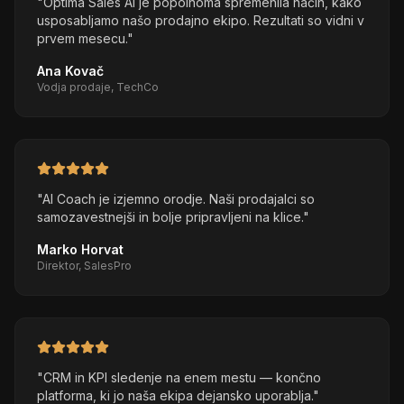
"
Optima Sales AI je popolnoma spremenila način, kako
usposabljamo našo prodajno ekipo. Rezultati so vidni v
prvem mesecu.
"
Ana Kovač
Vodja prodaje, TechCo
"
AI Coach je izjemno orodje. Naši prodajalci so
samozavestnejši in bolje pripravljeni na klice.
"
Marko Horvat
Direktor, SalesPro
"
CRM in KPI sledenje na enem mestu — končno
platforma, ki jo naša ekipa dejansko uporablja.
"