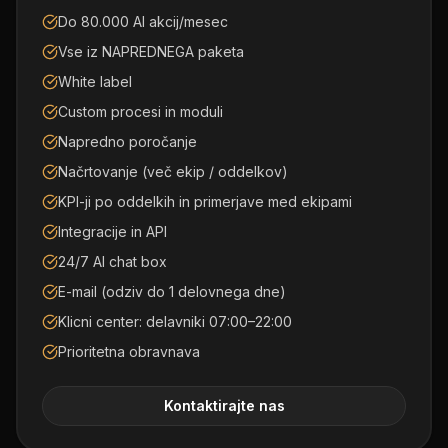
Do 80.000 AI akcij/mesec
Vse iz NAPREDNEGA paketa
White label
Custom procesi in moduli
Napredno poročanje
Načrtovanje (več ekip / oddelkov)
KPI-ji po oddelkih in primerjave med ekipami
Integracije in API
24/7 AI chat box
E-mail (odziv do 1 delovnega dne)
Klicni center: delavniki 07:00–22:00
Prioritetna obravnava
Kontaktirajte nas