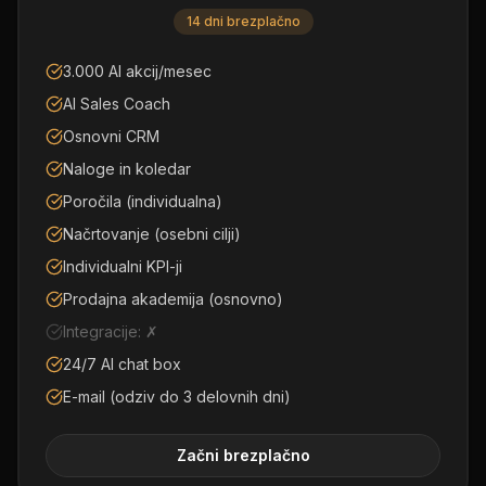
14 dni brezplačno
3.000 AI akcij/mesec
AI Sales Coach
Osnovni CRM
Naloge in koledar
Poročila (individualna)
Načrtovanje (osebni cilji)
Individualni KPI-ji
Prodajna akademija (osnovno)
Integracije: ✗
24/7 AI chat box
E-mail (odziv do 3 delovnih dni)
Začni brezplačno