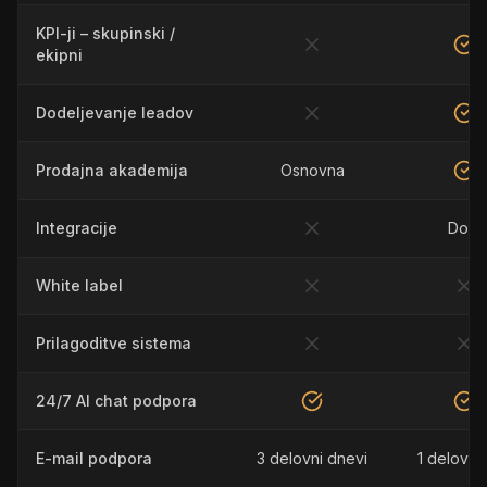
KPI-ji – skupinski /
ekipni
Dodeljevanje leadov
Prodajna akademija
Osnovna
Integracije
Do 3
White label
Prilagoditve sistema
24/7 AI chat podpora
E-mail podpora
3 delovni dnevi
1 delovni